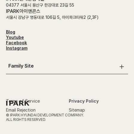
04377 서울시 용산구 한강대로 23길 55
IPARK아이앤콘스
서울시 강남구 영동대로 106길 5, 아이파크타워2 (2,3F)
Blog
Youtube
Facebook
Instagram
Family Site
Terms of Service
Privacy Policy
IPARK
Email Rejection
Sitemap
© IPARK HYUNDAI DEVELOPMENT COMPANY.
ALL RIGHTS RESERVED.