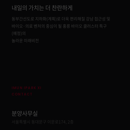
내일의 가치는 더 찬란하게
동부간선도로 지하화(계획)로 더욱 편리해질 강남 접근성 및
바이오·의료 벤처의 중심이 될 홍릉 바이오 클러스터 특구
(예정)의
놀라운 미래비전
IMUN IPARK XI
CONTACT
분양사무실
주소
서울특별시 동대문구 이문로174, 2층