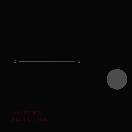
2
2
현
전
배
재
체
너
자
배
배
전
동
너
너
화
재
번
수
생
하
호
멈
기
추
기
IMUN IPARK XI
BIRD'S-EYE VIEW