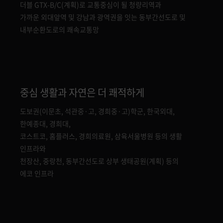
더블 GTX-B/C(계획)로 교통중심이 될 청량리역과
가까운 외대앞역 및 강남과 광역권을 잇는 동부간선도로 및
내부순환도로의 쾌속교통망
중심 생활과 자연은 더 쾌적하게
도보권(이문초, 석관중·고, 경희중·고)학군, 한국외대,
한예종대, 경희대,
코스트코, 홈플러스, 경희의료원, 삼육서울병원 등의 생활
인프라와
천장산, 중랑천, 동부간선도로 상부 생태공원(계획) 등의
에코 인프라