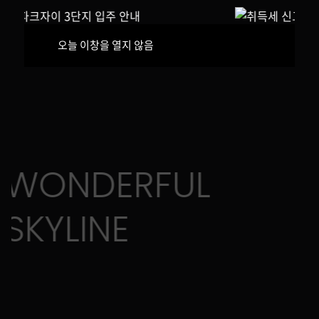
이
메
이
다
닫
오늘 이창을 열지 않음
뉴
전
음
기
문
팝
팝
업
업
보
보
아
기
기
이
ERFUL
파
크
E
자
이