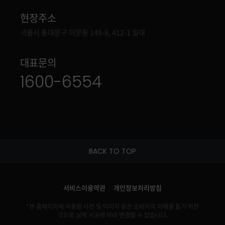
현장주소
주소
서울시 동대문구 이문동 149-8, 412-1 일대
대표문의
전
1600-6554
화
번
호
BACK TO TOP
서비스이용약관
개인정보처리방침
*본 홈페이지에 사용된 사진 및 이미지 등은 소비자의 이해를 돕기 위한
것으로 실제 시공에 따라 변경될 수 있습니다.