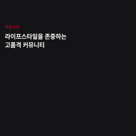
천
메
뉴
커뮤니티
안
라이프스타일을 존중하는
고품격 커뮤니티
아
이
파
크
시
티
1