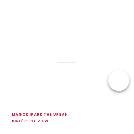
반
2
2
현
전
배
재
체
너
자
배
배
02-
동
너
너
2678-
재
번
수
생
9600
호
멈
전
추
화
기
MAGOK IPARK THE URBAN
하
BIRD'S-EYE VIEW
기