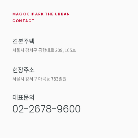
MAGOK IPARK THE URBAN
CONTACT
견본주택
주소
서울시 강서구 공항대로 209, 105호
현장주소
주소
서울시 강서구 마곡동 783일원
대표문의
전
02-2678-9600
화