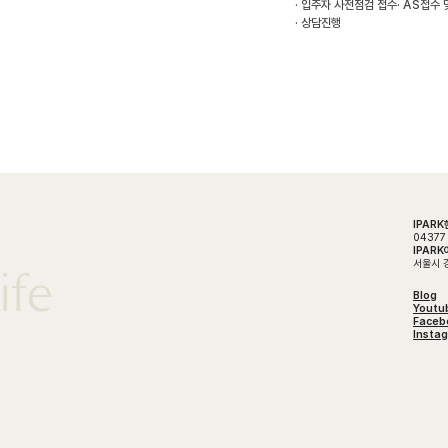
입주자 사전점검 접수
AS접수 
상담진행
IPAR
04377
IPAR
서울시 강
ife
Blog
Youtu
Faceb
Insta