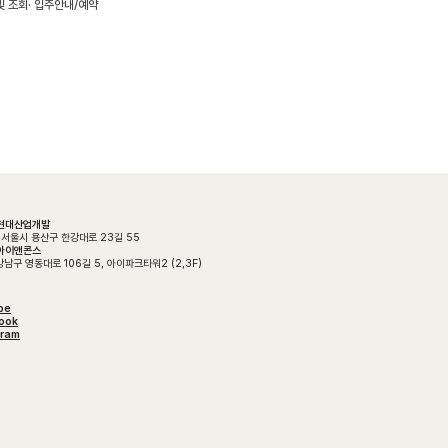
및 조회
입주안내/예약
K현대산업개발
 서울시 용산구 한강대로 23길 55
K아이앤콘스
남구 영동대로 106길 5, 아이파크타워2 (2,3F)
be
ook
gram