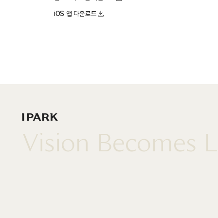
iOS 앱 다운로드
IPARK
Vision Becomes L