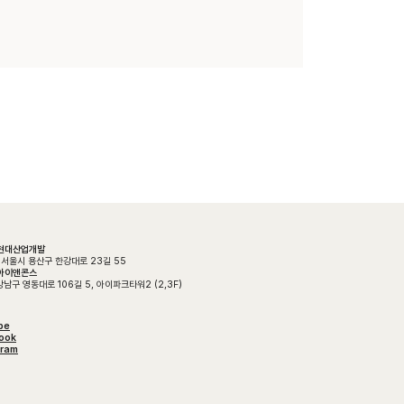
K현대산업개발
 서울시 용산구 한강대로 23길 55
K아이앤콘스
남구 영동대로 106길 5, 아이파크타워2 (2,3F)
be
ook
gram