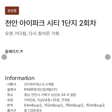
분양중
천안 아이파크 시티 1단지 2회차
오랜 기다림, 다시 찾아온 기회.
홈페이지
이전
다
Information
· 시행사
(주)제이에스도시개발
· 설계사
IPARK현대산업개발(주)
· 주소
충남 천안시 서북구 성성동 34-4 일원
· 규모
지하2층, 지상24층~33층, 11개동
· 면적
84m&sup2;, 102m&sup2;, 118m&sup2;, 150m&sup2;
· 총가구
총 1,126세대